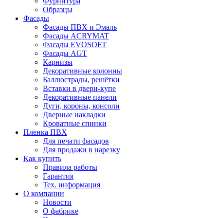
Фурнитура
Образцы
Фасады
Фасады ПВХ и Эмаль
Фасады ACRYMAT
Фасады EVOSOFT
Фасады AGT
Карнизы
Декоративные колонны
Баллюстрады, решётки
Вставки в двери-купе
Декоративные панели
Дуги, короны, консоли
Дверные накладки
Кроватные спинки
Пленка ПВХ
Для печати фасадов
Для продажи в нарезку
Как купить
Правила работы
Гарантия
Тех. информация
О компании
Новости
О фабрике