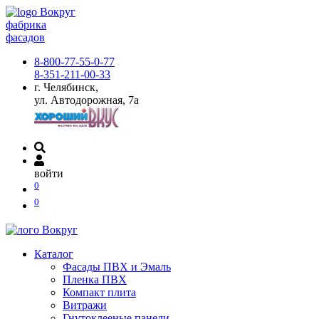
фабрика
фасадов
8-800-77-55-0-77
8-351-211-00-33
г. Челябинск,
ул. Автодорожная, 7а
войти
0
0
Каталог
Фасады ПВХ и Эмаль
Пленка ПВХ
Компакт плита
Витражи
Гнутоклееные панели