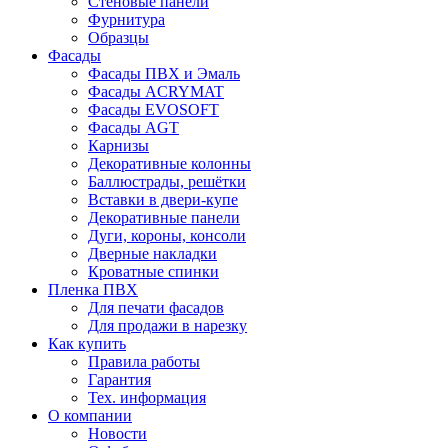
Стеновые панели
Фурнитура
Образцы
Фасады
Фасады ПВХ и Эмаль
Фасады ACRYMAT
Фасады EVOSOFT
Фасады AGT
Карнизы
Декоративные колонны
Баллюстрады, решётки
Вставки в двери-купе
Декоративные панели
Дуги, короны, консоли
Дверные накладки
Кроватные спинки
Пленка ПВХ
Для печати фасадов
Для продажи в нарезку
Как купить
Правила работы
Гарантия
Тех. информация
О компании
Новости