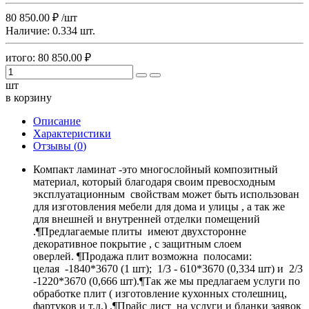
80 850.00
₽
/шт
Наличие:
0.334 шт.
итого:
80 850.00
₽
шт
в корзину
Описание
Характеристики
Отзывы (
0
)
Компакт ламинат -это многослойный композитный
материал, который благодаря своим превосходным
эксплуатационным свойствам может быть использован
для изготовления мебели для дома и улицы , а так же
для внешней и внутренней отделки помещений
.¶Предлагаемые плиты имеют двухсторонне
декоративное покрытие , с защитным слоем
оверлей. ¶Продажа плит возможна полосами:
целая -1840*3670 (1 шт); 1/3 - 610*3670 (0,334 шт) и 2/3
-1220*3670 (0,666 шт).¶Так же мы предлагаем услуги по
обработке плит ( изготовление кухонных столешниц,
фартуков и т.д.) .¶Прайс лист на услуги и бланки заявок