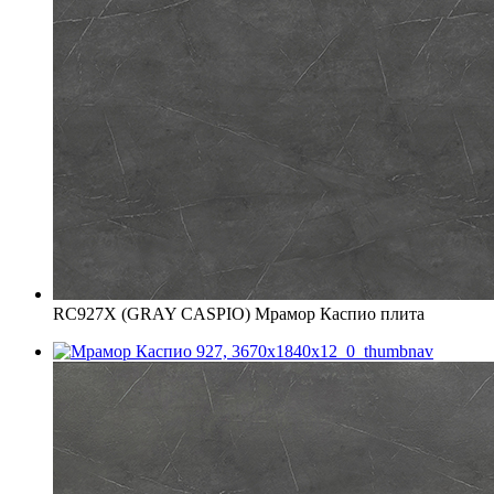
RC927X (GRAY CASPIO) Мрамор Каспио плита