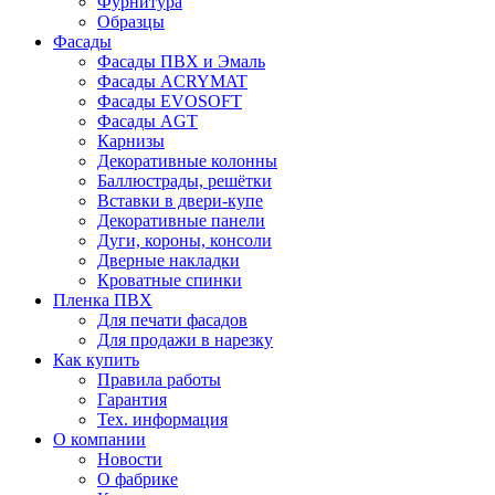
Фурнитура
Образцы
Фасады
Фасады ПВХ и Эмаль
Фасады ACRYMAT
Фасады EVOSOFT
Фасады AGT
Карнизы
Декоративные колонны
Баллюстрады, решётки
Вставки в двери-купе
Декоративные панели
Дуги, короны, консоли
Дверные накладки
Кроватные спинки
Пленка ПВХ
Для печати фасадов
Для продажи в нарезку
Как купить
Правила работы
Гарантия
Тех. информация
О компании
Новости
О фабрике