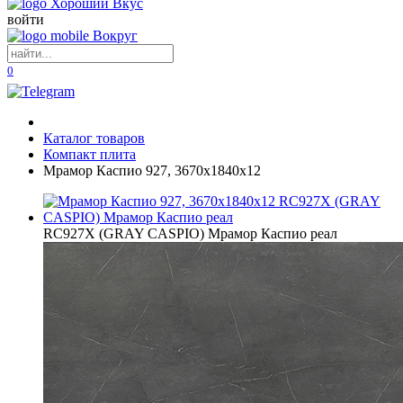
войти
0
Каталог товаров
Компакт плита
Мрамор Каспио 927, 3670х1840х12
RC927X (GRAY CASPIO) Мрамор Каспио реал